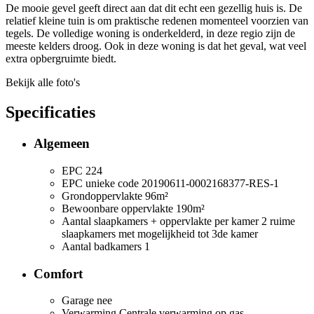
De mooie gevel geeft direct aan dat dit echt een gezellig huis is. De
relatief kleine tuin is om praktische redenen momenteel voorzien van
tegels. De volledige woning is onderkelderd, in deze regio zijn de
meeste kelders droog. Ook in deze woning is dat het geval, wat veel
extra opbergruimte biedt.
Bekijk alle foto's
Specificaties
Algemeen
EPC
224
EPC unieke code
20190611-0002168377-RES-1
Grondoppervlakte
96m²
Bewoonbare oppervlakte
190m²
Aantal slaapkamers + oppervlakte per kamer
2 ruime
slaapkamers met mogelijkheid tot 3de kamer
Aantal badkamers
1
Comfort
Garage
nee
Verwarming
Centrale verwarming op gas