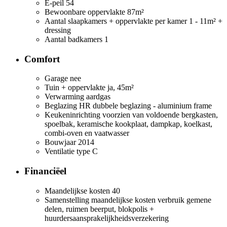
E-peil
54
Bewoonbare oppervlakte
87m²
Aantal slaapkamers + oppervlakte per kamer
1 - 11m² +
dressing
Aantal badkamers
1
Comfort
Garage
nee
Tuin + oppervlakte
ja, 45m²
Verwarming
aardgas
Beglazing
HR dubbele beglazing - aluminium frame
Keukeninrichting
voorzien van voldoende bergkasten,
spoelbak, keramische kookplaat, dampkap, koelkast,
combi-oven en vaatwasser
Bouwjaar
2014
Ventilatie
type C
Financiëel
Maandelijkse kosten
40
Samenstelling maandelijkse kosten
verbruik gemene
delen, ruimen beerput, blokpolis +
huurdersaansprakelijkheidsverzekering