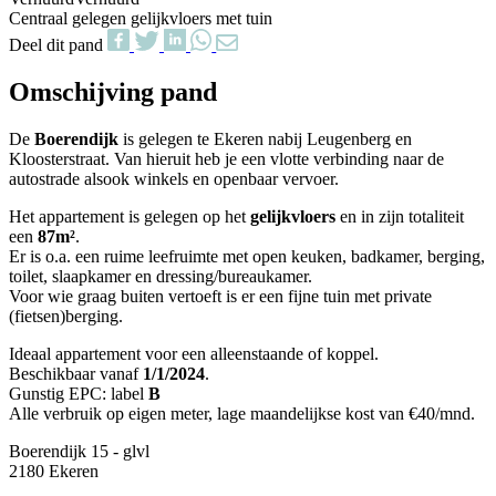
Centraal gelegen gelijkvloers met tuin
Deel dit pand
Omschijving pand
De
Boerendijk
is gelegen te Ekeren nabij Leugenberg en
Kloosterstraat. Van hieruit heb je een vlotte verbinding naar de
autostrade alsook winkels en openbaar vervoer.
Het appartement is gelegen op het
gelijkvloers
en in zijn totaliteit
een
87m²
.
Er is o.a. een ruime leefruimte met open keuken, badkamer, berging,
toilet, slaapkamer en dressing/bureaukamer.
Voor wie graag buiten vertoeft is er een fijne tuin met private
(fietsen)berging.
Ideaal appartement voor een alleenstaande of koppel.
Beschikbaar vanaf
1/1/2024
.
Gunstig EPC: label
B
Alle verbruik op eigen meter, lage maandelijkse kost van €40/mnd.
Boerendijk 15 - glvl
2180 Ekeren