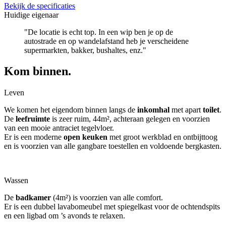
Bekijk de specificaties
Huidige eigenaar
"De locatie is echt top. In een wip ben je op de
autostrade en op wandelafstand heb je verscheidene
supermarkten, bakker, bushaltes, enz."
Kom binnen.
Leven
We komen het eigendom binnen langs de
inkomhal
met apart
toilet
.
De
leefruimte
is zeer ruim, 44m², achteraan gelegen en voorzien
van een mooie antraciet tegelvloer.
Er is een moderne
open keuken
met groot werkblad en ontbijttoog
en is voorzien van alle gangbare toestellen en voldoende bergkasten.
Wassen
De
badkamer
(4m²) is voorzien van alle comfort.
Er is een dubbel lavabomeubel met spiegelkast voor de ochtendspits
en een ligbad om ’s avonds te relaxen.